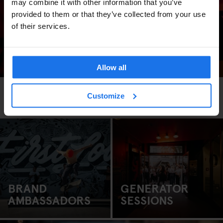
may combine it with other information that you’ve
provided to them or that they’ve collected from your use
Grupos
of their services.
Allow all
LO QUE HACEMOS BIEN
Customize
BRAND
GENERATOR
AMBASSADORS
SESSIONS