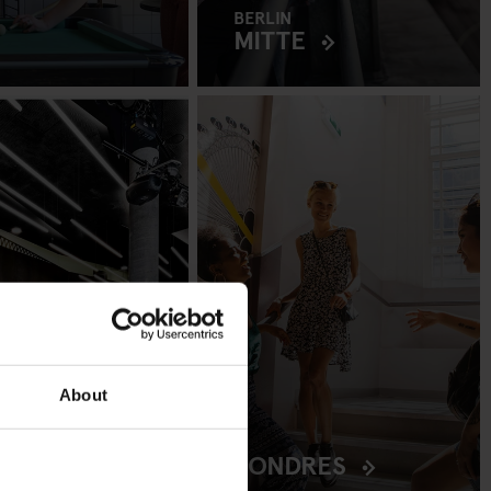
BERLIN
MITTE
About
BOURG
LONDRES