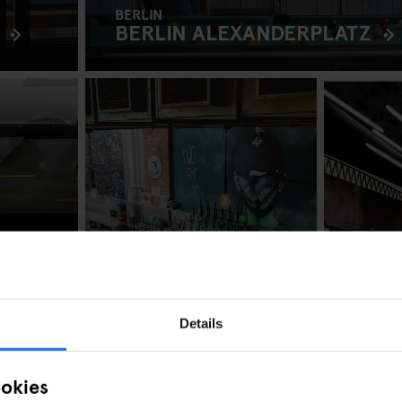
BERLIN
BERLIN ALEXANDERPLATZ
Details
DUBLIN
HAM
ookies