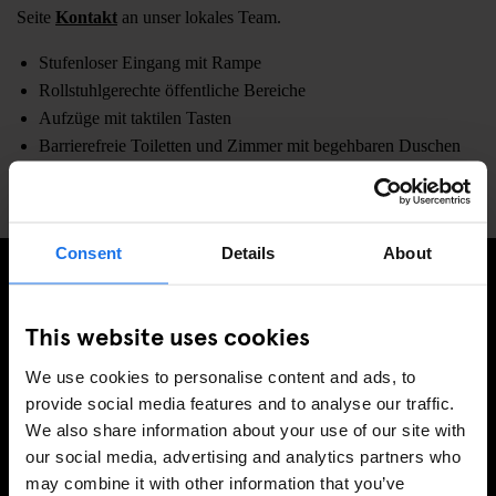
Seite
Kontakt
an unser lokales Team.
Stufenloser Eingang mit Rampe
Rollstuhlgerechte öffentliche Bereiche
Aufzüge mit taktilen Tasten
Barrierefreie Toiletten und Zimmer mit begehbaren Duschen
Personal geschult in Barrierefreiheitsunterstützung
Consent
Details
About
MELDE DICH FÜR UNSEREN NEWSLETTER AN, UM
This website uses cookies
EXKLUSIVE ANGEBOTE ZU ERHALTEN
We use cookies to personalise content and ads, to
provide social media features and to analyse our traffic.
We also share information about your use of our site with
our social media, advertising and analytics partners who
REGISTRIEREN
may combine it with other information that you’ve