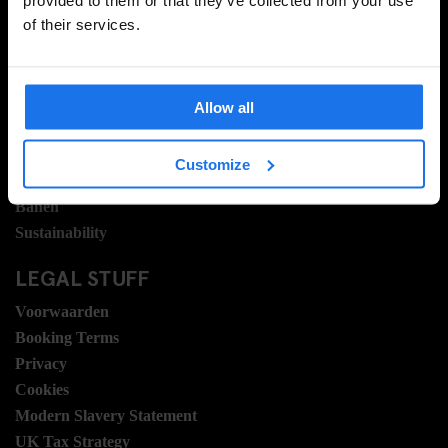
provided to them or that they’ve collected from your use
of their services.
INFORMATIE
Over ons
Neem contact met ons op
Allow all
Veel gestelde vragen
Travel Blog
Customize
Hotel Development
Banen
Sustainability
LEGAL STUFF
Voorwaarden
Booking Terms
Privacy
Cookies
Modern Slavery Statement
UK Tax Strategy