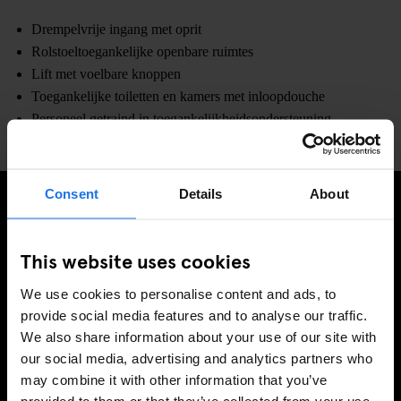
Drempelvrije ingang met oprit
Rolstoeltoegankelijke openbare ruimtes
Lift met voelbare knoppen
Toegankelijke toiletten en kamers met inloopdouche
Personeel getraind in toegankelijkheidsondersteuning
Consent
Details
About
MELD JE AAN VOOR ONZE NIEUWSBRIEF EN
ONTVANG EXCLUSIEVE AANBIEDINGEN
This website uses cookies
We use cookies to personalise content and ads, to
provide social media features and to analyse our traffic.
We also share information about your use of our site with
AANMELDEN
our social media, advertising and analytics partners who
may combine it with other information that you’ve