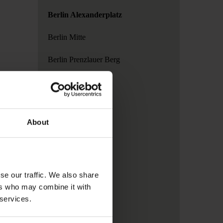
Berlin Alexanderplatz
Berlin Mitte
Berlin Prenzlauer Berg
Copenhagen
Dublin
About
Hamburg
London
Madrid
se our traffic. We also share
ers who may combine it with
Paris
 services.
Rome