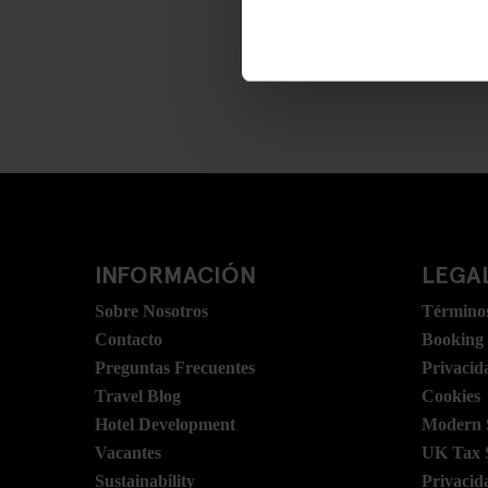
INFORMACIÓN
LEGAL
Sobre Nosotros
Términos
Contacto
Booking
Preguntas Frecuentes
Privacid
Travel Blog
Cookies
Hotel Development
Modern S
Vacantes
UK Tax 
Sustainability
Privacid