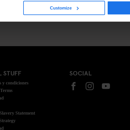
Customize
 STUFF
SOCIAL
 y condiciones
 Terms
ad
lavery Statement
Strategy
ad