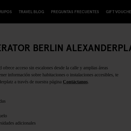
RUPOS
TRAVEL BLOG
PREGUNTAS FRECUENTES
GIFT VOUCH
ERATOR BERLIN ALEXANDERPL
ofrece acceso sin escalones desde la calle y amplias áreas
ner información sobre habitaciones o instalaciones accesibles, te
rplatz a través de nuestra página
Contáctanos
.
edas
uelo
sidades adicionales