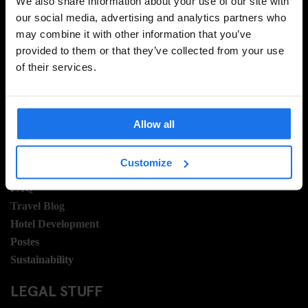
We also share information about your use of our site with
our social media, advertising and analytics partners who
may combine it with other information that you’ve
provided to them or that they’ve collected from your use
S'INSCRIRE
of their services.
Allow all
INFORMATION
Á propos
Customize
Contactez nous
FAQ
Travel Blog
Hotel Development
Postes
Sustainability
LEGAL STUFF