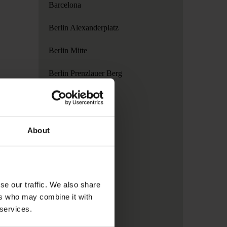
Barcelona
Berlin Alexanderplatz
Berlin Mitte
Berlin Prenzlauer Berg
Copenhagen
Dublin
About
Hamburg
London
se our traffic. We also share
Madrid
ers who may combine it with
 services.
Paris