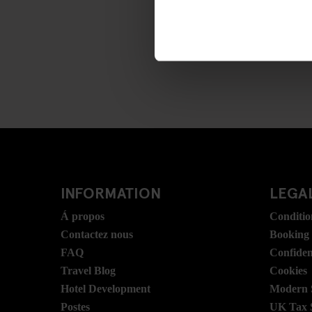
INFORMATION
LEGAL
Á propos
Conditio
Contactez nous
Booking
FAQ
Confident
Travel Blog
Cookies
Hotel Development
Modern S
Postes
UK Tax 