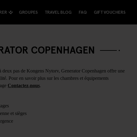
RER
GROUPES
TRAVEL BLOG
FAQ
GIFT VOUCHERS
NERATOR COPENHAGEN
, à deux pas de Kongens Nytorv, Generator Copenhagen offre une
bilité. Pour en savoir plus sur les chambres et équipements
 page
Contactez-nous
.
tages
ienne et sièges
urgence