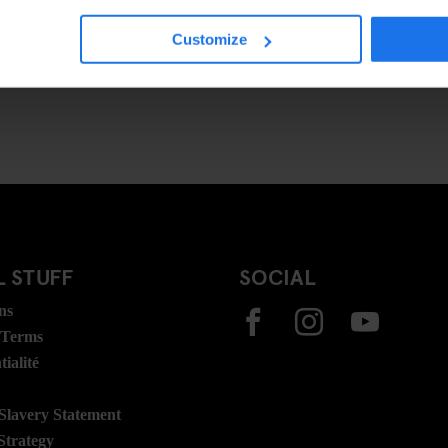
Customize
 STUFF
SOCIAL
ns
 Terms
ialité
lavery Statement
Strategy