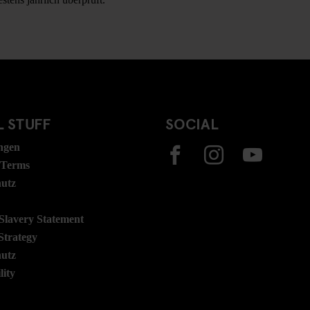
 STUFF
SOCIAL
ngen
 Terms
hutz
lavery Statement
Strategy
hutz
lity