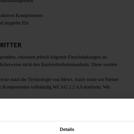
 Fokusmanagement
teraktiven Komponenten
und doppelte IDs
RITTER
 gestalten, erkennen jedoch folgende Einschränkungen an:
cherweise nicht den Barrierefreiheitsstandards. Diese werden
ecke nutzt die Technologie von Mews. Auch wenn wir Partner
 alle Komponenten vollständig WCAG 2.2 AA-konform. Wir
 und enthalten Untertitel – jedoch nicht immer vollständig oder
Details