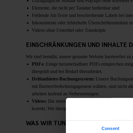
Unzugängliche Modale und Pop-ups ohne korrektes
Elemente, die nicht per Tastatur bedienbar sind
Fehlende Alt-Texte und beschreibende Labels bei in
Inkonsistente oder fehlerhafte Überschriftenstruktur 
Videos ohne Untertitel oder Transkripte
EINSCHRÄNKUNGEN UND INHALTE D
Wir sind bemüht, unsere gesamte Website barrierefrei zu
PDFs:
Einige herunterladbare PDFs entsprechen mögli
überprüft und bei Bedarf überarbeitet.
Drittanbieter-Buchungssystem:
Unsere Buchungsstr
mit Barrierefreiheitsengagement wählen, sind nicht
arbeiten laufend an Verbesserungen.
Videos:
Die meisten Videos sind auf YouTube gehostet
korrekt. Wir überprüfen derzeit die Inhalte.
WAS WIR TUN
Consent