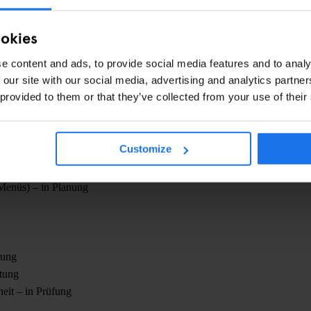
obleme und haben uns zum Ziel gesetzt, die kritischsten Punkte bis
ookies
ntwicklung
arding neuer Teammitglieder
e content and ads, to provide social media features and to analy
htlinien
 our site with our social media, advertising and analytics partn
liche Audits
 provided to them or that they’ve collected from your use of their
Customize
f den Empfehlungen von Crafted:
letter-Anmeldung) – in Bearbeitung
Menüs) – in Planung
rung
itung
eit – in Prüfung