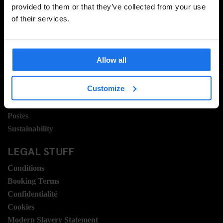
provided to them or that they’ve collected from your use
of their services.
INFORMATION
Á propos
Allow all
Contactez nous
FAQ
Customize
Travel Blog
Hotel Development
Postes
Sustainability
LEGAL STUFF
Conditions
Booking Terms
Confidentialité
Cookies
Modern Slavery Statement