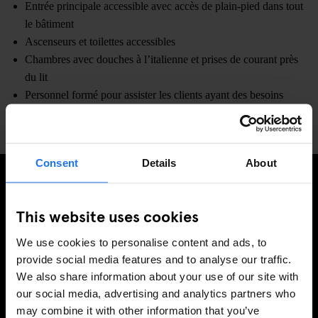
Entrée principale accessible avec accès de plain-pied dans tout
le bâtiment
Ascenseurs et toilettes accessibles
Chambres avec douches à l’italienne et prises de courant près
du lit
Personnel formé pour assister les clients ayant des besoins
spécifiques
Consent
Details
About
INSCRIVEZ-VOUS À NOTRE NEWSLETTER POUR
This website uses cookies
RECEVOIR DES OFFRES EXCLUSIVES
We use cookies to personalise content and ads, to
provide social media features and to analyse our traffic.
We also share information about your use of our site with
our social media, advertising and analytics partners who
S'INSCRIRE
may combine it with other information that you’ve