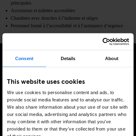
principales
Ascenseurs et toilettes accessibles
Chambres avec douches à l’italienne et sièges
Personnel formé à l’accessibilité et à l’assistance d’urgence
Consent
Details
About
INSCRIVEZ-VOUS À NOTRE NEWSLETTER POUR
RECEVOIR DES OFFRES EXCLUSIVES
This website uses cookies
We use cookies to personalise content and ads, to
provide social media features and to analyse our traffic.
S'INSCRIRE
We also share information about your use of our site with
our social media, advertising and analytics partners who
may combine it with other information that you’ve
provided to them or that they’ve collected from your use
INFORMATION