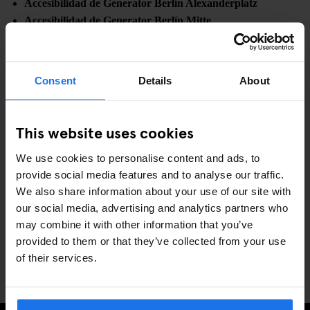
Accesibilidad de Generator Berlín Alexanderplatz
Accesibilidad de Generator Berlín Mitte
Accesibilidad de Generator Berlín Prenzlauer Berg
Accesibilidad de Generator Copenhague
Accesibilidad de Generator Dublín
Consent
Details
About
Accesibilidad de Generator Hamburgo
Accesibilidad de Generator Londres
Accesibilidad de Generator Madrid
This website uses cookies
Accesibilidad de Generator París
We use cookies to personalise content and ads, to
Accesibilidad de Generator Roma
provide social media features and to analyse our traffic.
Accesibilidad de Generator Estocolmo
We also share information about your use of our site with
Accesibilidad de Generator Venecia
our social media, advertising and analytics partners who
Accesibilidad de Generator Miami
may combine it with other information that you’ve
Accesibilidad de Generator Washington DC
provided to them or that they’ve collected from your use
Accesibilidad de Paramount Times Square – Un hotel
of their services.
Generator