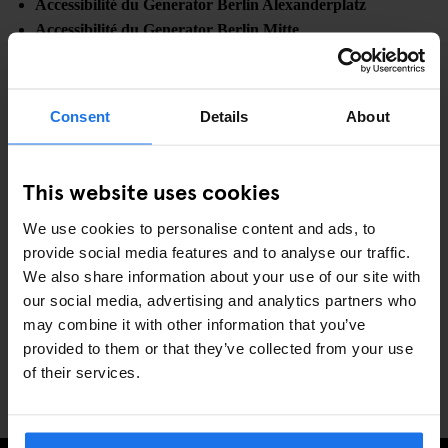
Accessibilité du Generator Berlin Alexanderplatz
Accessibilité du Generator Berlin Mitte
Accessibilité du Generator Berlin Prenzlauer Berg
Accessibilité du Generator Copenhague
Accessibilité du Generator Dublin
Consent
Details
About
Accessibilité du Generator Hambourg
Accessibilité du Generator Londres
Accessibilité du Generator Madrid
This website uses cookies
Accessibilité du Generator Paris
We use cookies to personalise content and ads, to
Accessibilité du Generator Rome
provide social media features and to analyse our traffic.
Accessibilité du Generator Stockholm
We also share information about your use of our site with
Accessibilité du Generator Venise
our social media, advertising and analytics partners who
Accessibilité du Generator Miami
may combine it with other information that you’ve
Accessibilité du Generator Washington DC
provided to them or that they’ve collected from your use
Accessibilité du Paramount Times Square – Un hôtel
of their services.
Generator