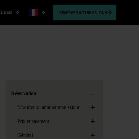
$ USD
RÉSERVER
VOTRE SÉJOUR
-
Réservation
+
Modifier ou annuler mon séjour
+
Prix et paiement
+
Général