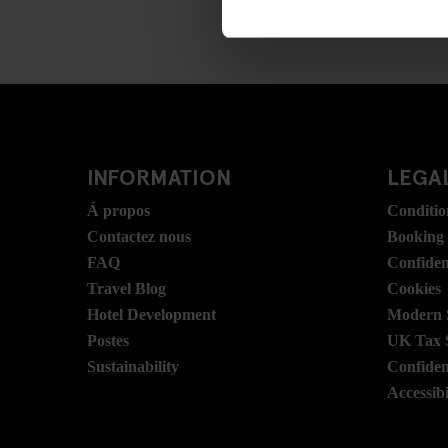
INFORMATION
LEGAL
Á propos
Conditio
Contactez nous
Booking
FAQ
Confident
Travel Blog
Cookies
Hotel Development
Modern S
Postes
UK Tax 
Sustainability
Confident
Accessibi