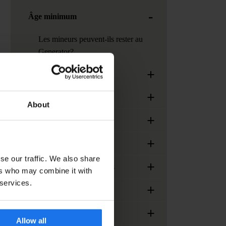
-
Âge minimum
Les mineurs peuvent-ils rester au
Generator?
+
Réservations de groupes
+
Réunions et événements
About
+
Arrivée et enregistrement
+
Destinations Generator
se our traffic. We also share
+
Services, installations et extras
ers who may combine it with
 services.
+
Alimentation
+
Divers
Allow all