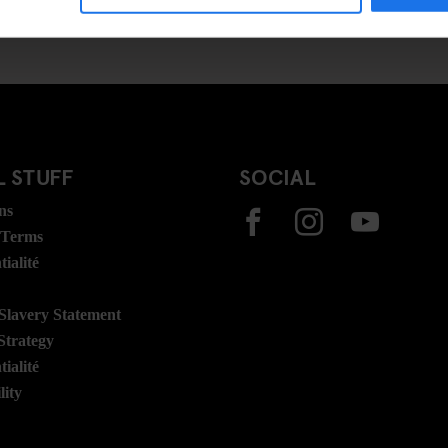
 STUFF
SOCIAL
ns
 Terms
ialité
lavery Statement
Strategy
ialité
lity