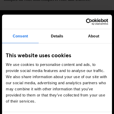
INSCRIVEZ-VOUS À NOTRE NEWSLETTER POUR
RECEVOIR DES OFFRES EXCLUSIVES
Consent
Details
About
This website uses cookies
S'INSCRIRE
We use cookies to personalise content and ads, to
provide social media features and to analyse our traffic.
We also share information about your use of our site with
our social media, advertising and analytics partners who
INFORMATION
may combine it with other information that you’ve
provided to them or that they’ve collected from your use
Á propos
of their services.
Contactez nous
FAQ