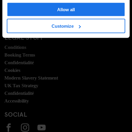
Travel Blog
Hotel Development
Allow all
Postes
Sustainability
Customize
LEGAL STUFF
Conditions
Booking Terms
Confidentialité
Cookies
Modern Slavery Statement
UK Tax Strategy
Confidentialité
Accessibility
SOCIAL