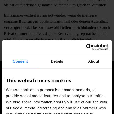
bleibst du für deinen gesamten Aufenthalt im
gleichen Zimmer
.
Ein Zimmerwechsel ist nur notwendig, wenn du
mehrere
einzelne Buchungen
vorgenommen hast oder deinen Aufenthalt
verlängert
hast. Das kann sowohl
Betten in Schlafsälen
als auch
Privatzimmer
betreffen, da jede Reservierung separat behandelt
wird. Unser Team gibt immer sein Bestes, dich im gleichen
Zimmer zu lassen.
Consent
Details
About
MELDE DICH FÜR UNSEREN NEWSLETTER AN, UM
This website uses cookies
EXKLUSIVE ANGEBOTE ZU ERHALTEN
We use cookies to personalise content and ads, to
provide social media features and to analyse our traffic.
We also share information about your use of our site with
our social media, advertising and analytics partners who
REGISTRIEREN
may combine it with other information that you’ve