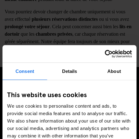
Vous pourriez devoir changer de chambre uniquement si vous
avez effectué
plusieurs réservations distinctes
ou si vous avez
prolongé votre séjour
. Cela peut concerner aussi bien les
lits en
dortoir
que les
chambres privées
, car chaque réservation est
gérée séparément. Notre équipe fera toujours de son mieux pour
vous garder dans la même chambre.
Consent
Details
About
INSCRIVEZ-VOUS À NOTRE NEWSLETTER POUR
This website uses cookies
RECEVOIR DES OFFRES EXCLUSIVES
We use cookies to personalise content and ads, to
provide social media features and to analyse our traffic.
We also share information about your use of our site with
our social media, advertising and analytics partners who
S'INSCRIRE
may combine it with other information that you’ve