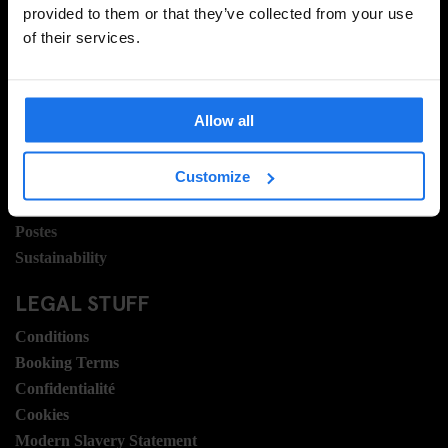
provided to them or that they’ve collected from your use
of their services.
INFORMATION
Á propos
Allow all
Contactez nous
FAQ
Customize
Travel Blog
Hotel Development
Postes
Sustainability
LEGAL STUFF
Conditions
Booking Terms
Confidentialité
Cookies
Modern Slavery Statement