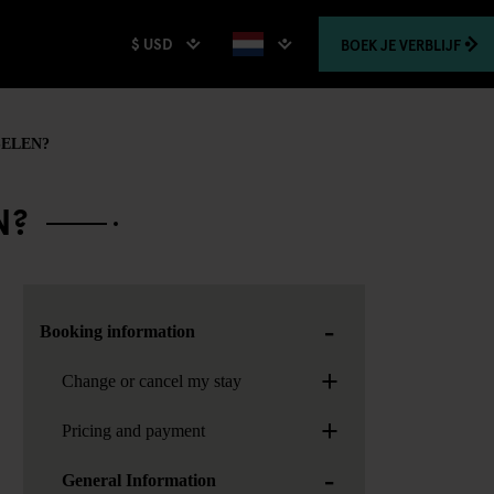
$ USD
BOEK
JE VERBLIJF
SELEN?
N?
-
Booking information
+
Change or cancel my stay
+
Pricing and payment
-
General Information