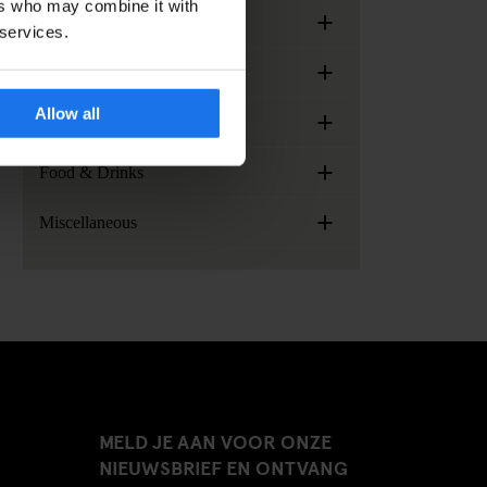
ers who may combine it with
+
Arrival & Check-in
 services.
+
Generator Locations
Allow all
+
Services, facilities and extras
+
Food & Drinks
+
Miscellaneous
MELD JE AAN VOOR ONZE
NIEUWSBRIEF EN ONTVANG