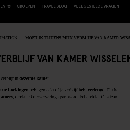
KEN
GROEPEN
TRAVEL BLOG
VEEL GESTELDE VRAGEN
RMATION
MOET IK TIJDENS MIJN VERBLIJF VAN KAMER WIS
VERBLIJF VAN KAMER WISSELE
 verblijf in
dezelfde kamer
.
arte boekingen
hebt gemaakt of je verblijf hebt
verlengd
. Dit kan
kamers
, omdat elke reservering apart wordt behandeld. Ons team