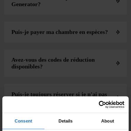
Generator?
Puis-je payer ma chambre en espèces?
Avez-vous des codes de réduction
disponibles?
Puis-je toujours réserver si je n'ai pas
de carte de crédit?
Consent
Details
About
Les auberges Generator ou l’hôtel