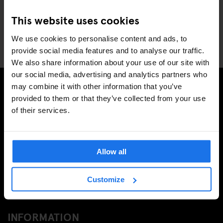
Paramount demandent-ils un dépôt de
This website uses cookies
garantie ?
We use cookies to personalise content and ads, to
provide social media features and to analyse our traffic.
We also share information about your use of our site with
our social media, advertising and analytics partners who
may combine it with other information that you’ve
provided to them or that they’ve collected from your use
INSCRIVEZ-VOUS À NOTRE NEWSLETTER POUR
of their services.
RECEVOIR DES OFFRES EXCLUSIVES
Allow all
S'INSCRIRE
Customize
INFORMATION