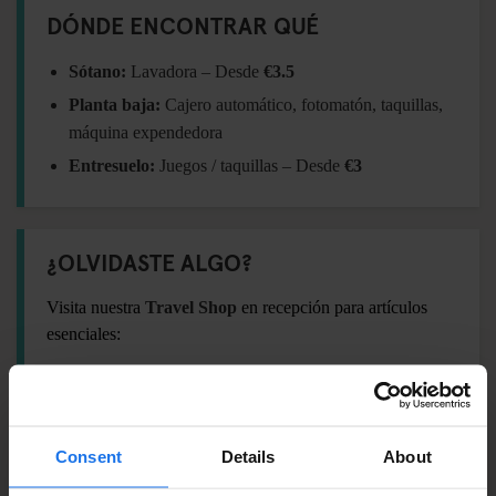
DÓNDE ENCONTRAR QUÉ
Sótano:
Lavadora – Desde
€3.5
Planta baja:
Cajero automático, fotomatón, taquillas,
máquina expendedora
Entresuelo:
Juegos / taquillas – Desde
€3
¿OLVIDASTE ALGO?
Visita nuestra
Travel Shop
en recepción para artículos
esenciales:
Candado –
€6
Toalla –
€6
Adaptador internacional –
€11
Consent
Details
About
Champú / Gel de ducha –
€2