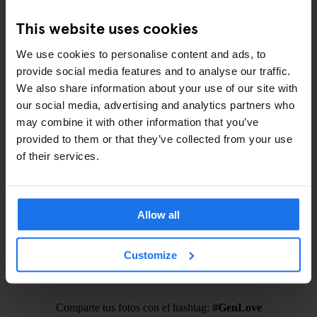
Antifaz –
€2
This website uses cookies
Tapones para los oídos –
€2
We use cookies to personalise content and ads, to
provide social media features and to analyse our traffic.
TAMBIÉN DISPONIBLE EN RECEPCIÓN
We also share information about your use of our site with
our social media, advertising and analytics partners who
Tours y entradas a las principales atracciones
may combine it with other information that you’ve
provided to them or that they’ve collected from your use
Tabla de planchar
of their services.
Secador de pelo
Allow all
ALQUILER DE BICICLETAS
Muévete con estilo: alquiler de bicicletas desde
€8
.
Customize
Comparte tus fotos con el hashtag:
#GenLove