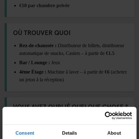
€10 par chambre privée
OÙ TROUVER QUOI
Rez-de-chaussée :
Distributeur de billets, distributeur
automatique de snacks, Casiers – à partir de
€1.5
Bar / Lounge :
Jeux
4ème Étage :
Machine à laver – à partir de
€6
(achetez
un jeton à la réception)
VOUS AVEZ OUBLIÉ QUELQUE CHOSE ?
Visitez
Le Travel Shop
à la réception pour les essentiels :
Cadenas –
€5
Consent
Details
About