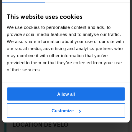
Serviette –
€6
Adaptateur international –
€11
This website uses cookies
Shampooing / Gel douche –
€1
We use cookies to personalise content and ads, to
Masque de sommeil –
€5.5
provide social media features and to analyse our traffic.
Bouchons d'oreilles –
€1
We also share information about your use of our site with
our social media, advertising and analytics partners who
may combine it with other information that you’ve
ÉGALEMENT DISPONIBLE À LA
provided to them or that they’ve collected from your use
RÉCEPTION
of their services.
Visites et billets pour les principales attractions de la
ville
Allow all
Sèche-cheveux
Customize
LOCATION DE VÉLO