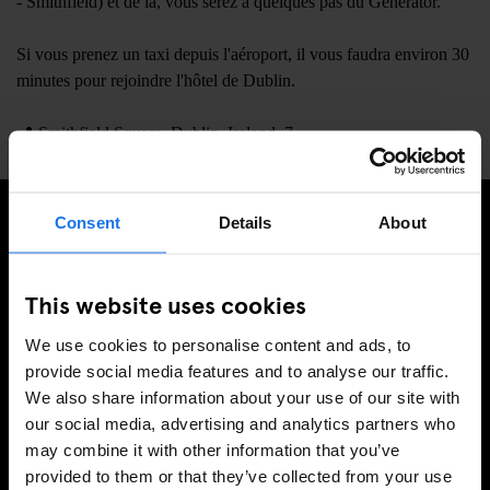
- Smithfield) et de là, vous serez à quelques pas du Generator.
Si vous prenez un taxi depuis l'aéroport, il vous faudra environ 30
minutes pour rejoindre l'hôtel de Dublin.
📍
Smithfield Square, Dublin, Ireland, 7
Consent
Details
About
INSCRIVEZ-VOUS À NOTRE NEWSLETTER POUR
RECEVOIR DES OFFRES EXCLUSIVES
This website uses cookies
We use cookies to personalise content and ads, to
provide social media features and to analyse our traffic.
We also share information about your use of our site with
S'INSCRIRE
our social media, advertising and analytics partners who
may combine it with other information that you’ve
provided to them or that they’ve collected from your use