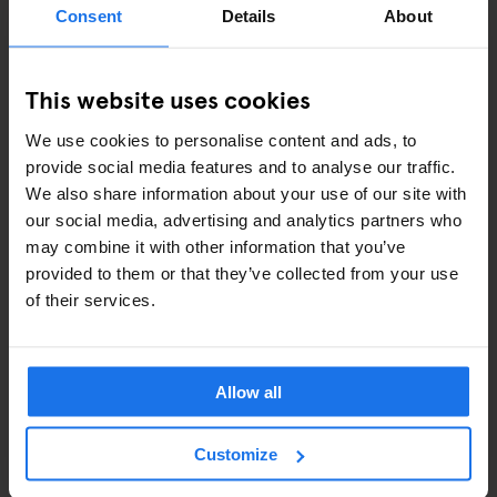
Consent
Details
About
Salle de sport :
Nous avons une gamme d’haltères, des
machines de cardio, une machine à câbles et des vélos
Peloton, de quoi bien vous entraîner !
This website uses cookies
Machines à glace :
Situées au 4ème étage avec eau
We use cookies to personalise content and ads, to
chaude et froide filtrée à volonté.
provide social media features and to analyse our traffic.
Consigne à bagages :
Nous pouvons garder vos
We also share information about your use of our site with
bagages avant le check-in pour 2$ par bagage et après
our social media, advertising and analytics partners who
le check-out pour 3$ par bagage. Après minuit, le tarif
may combine it with other information that you’ve
est de 10$/nuit. Paiement en espèces uniquement.
provided to them or that they’ve collected from your use
of their services.
Piscine :
Malheureusement, nous n’avons pas de
piscine.
Blanchisserie :
Nous ne disposons pas de service de
blanchisserie pour les clients, mais notre réception peut
Allow all
vous recommander des options locales.
Customize