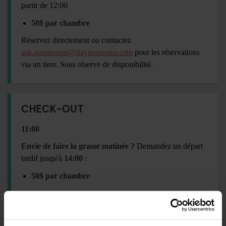
partir de 12:00
50$ par chambre
Réservez directement ou contactez
ask.paramount@staygenerator.com
pour les réservations
via un tiers. Sous réserve de disponibilité.
CHECK-OUT
11:00
Envie de faire la grasse matinée ?
Demandez un départ
tardif jusqu'à
14:00
:
50$ par chambre
ÉQUIPEMENTS