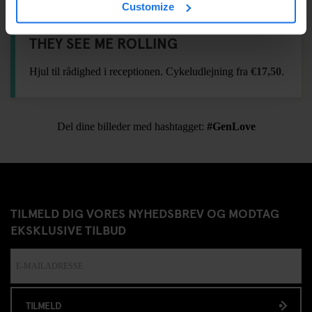
Customize
THEY SEE ME ROLLING
Hjul til rådighed i receptionen. Cykeludlejning fra
€17,50
.
Del dine billeder med hashtagget:
#GenLove
TILMELD DIG VORES NYHEDSBREV OG MODTAG
EKSKLUSIVE TILBUD
TILMELD