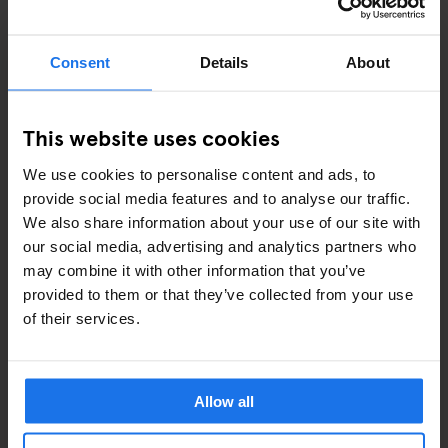
GLEMT NOGET?
Consent
Details
About
Besøg vores
Travel Shop
ved receptionen for essentials:
Hængelås –
€8,50
This website uses cookies
Håndklæde –
€7
We use cookies to personalise content and ads, to
Shampoo / bodywash –
€2
provide social media features and to analyse our traffic.
Sovemaske –
€3
We also share information about your use of our site with
Tandbørstesæt –
€3
our social media, advertising and analytics partners who
Vaskemiddel –
€2
may combine it with other information that you’ve
provided to them or that they’ve collected from your use
of their services.
OGSÅ TILGÆNGELIGT I RECEPTIONEN
Strygebræt
Allow all
Hårtørrer