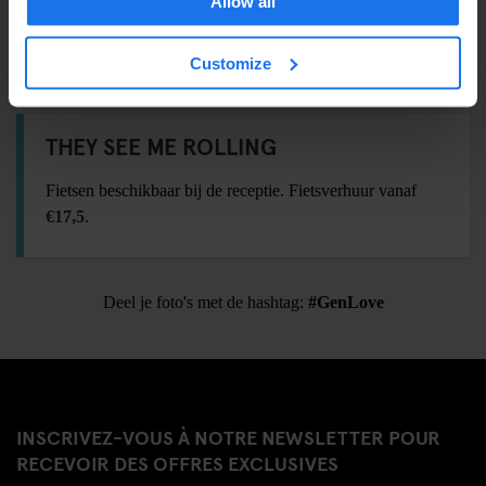
Allow all
Strijkplank
Föhn
Customize
THEY SEE ME ROLLING
Fietsen beschikbaar bij de receptie. Fietsverhuur vanaf
€17,5
.
Deel je foto's met de hashtag:
#GenLove
INSCRIVEZ-VOUS À NOTRE NEWSLETTER POUR
RECEVOIR DES OFFRES EXCLUSIVES