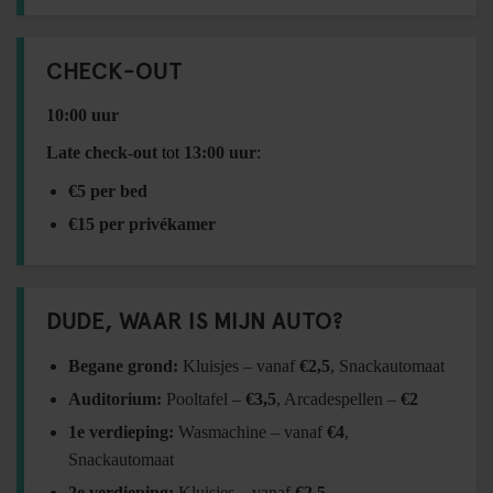
CHECK-OUT
10:00 uur
Late check-out
tot
13:00 uur
:
€5 per bed
€15 per privékamer
DUDE, WAAR IS MIJN AUTO?
Begane grond:
Kluisjes – vanaf
€2,5
, Snackautomaat
Auditorium:
Pooltafel –
€3,5
, Arcadespellen –
€2
1e verdieping:
Wasmachine – vanaf
€4
,
Snackautomaat
2e verdieping:
Kluisjes – vanaf
€2,5