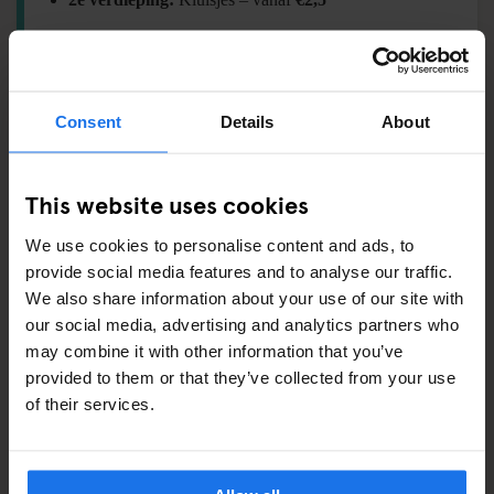
IETS VERGETEN?
Consent
Details
About
Kom langs bij onze
Travel Shop
bij de receptie voor
essentials:
This website uses cookies
Hangslot –
€8,5
Handdoek –
€7
We use cookies to personalise content and ads, to
provide social media features and to analyse our traffic.
Shampoo / Douchegel –
€2
We also share information about your use of our site with
Oogmasker –
€3
our social media, advertising and analytics partners who
Tandenborstelset –
€3
may combine it with other information that you’ve
Wasmiddel –
€2
provided to them or that they’ve collected from your use
of their services.
OOK VERKRIJGBAAR BIJ DE RECEPTIE