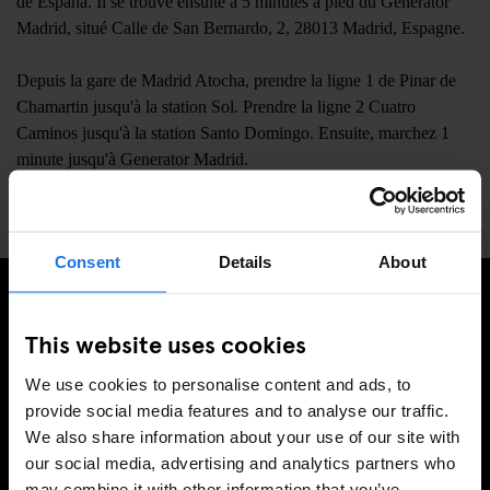
de España. Il se trouve ensuite à 5 minutes à pied du Generator
Madrid, situé Calle de San Bernardo, 2, 28013 Madrid, Espagne.
Depuis la gare de Madrid Atocha, prendre la ligne 1 de Pinar de
Chamartin jusqu'à la station Sol. Prendre la ligne 2 Cuatro
Caminos jusqu'à la station Santo Domingo. Ensuite, marchez 1
minute jusqu'à Generator Madrid.
📍
Calle de Silva 1, Madrid, Spain, 28013
Consent
Details
About
INSCRIVEZ-VOUS À NOTRE NEWSLETTER POUR
This website uses cookies
RECEVOIR DES OFFRES EXCLUSIVES
We use cookies to personalise content and ads, to
provide social media features and to analyse our traffic.
We also share information about your use of our site with
our social media, advertising and analytics partners who
S'INSCRIRE
may combine it with other information that you’ve