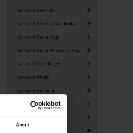
+
Generator Barcelona
+
Generator Berlin Alexanderplatz
+
Generator Berlin Mitte
+
Generator Berlin Prenzlauer Berg
+
Generator Copenhagen
+
Generator Dublin
+
Generator Hamburg
+
Generator London
+
Generator Madrid
About
+
Generator Paris