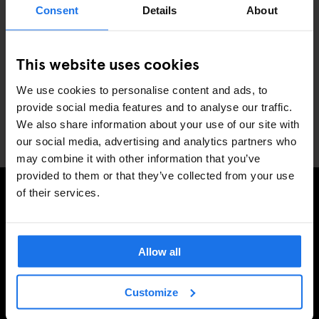
Madrid
Consent
Details
About
Miami
New York
Paris
This website uses cookies
Rome
We use cookies to personalise content and ads, to
Stockholm
provide social media features and to analyse our traffic.
Venise
We also share information about your use of our site with
Washington
our social media, advertising and analytics partners who
may combine it with other information that you’ve
provided to them or that they’ve collected from your use
of their services.
INSCRIVEZ-VOUS À NOTRE NEWSLETTER POUR
RECEVOIR DES OFFRES EXCLUSIVES
Allow all
Customize
S'INSCRIRE