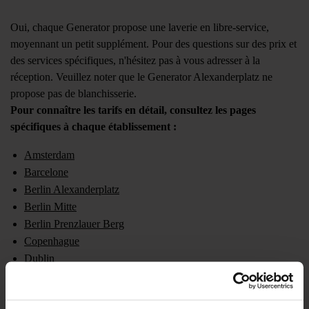
Oui, chaque Generator propose une laverie en libre-service,
moyennant un petit supplément. Pour des questions sur des prix et
des services spécifiques, n'hésitez pas à vous adresser à la
réception. Veuillez noter que le Generator Alexanderplatz ne
propose pas de blanchisserie.
Pour connaître les tarifs en détail, consultez les pages
spécifiques à chaque établissement :
Amsterdam
Barcelone
Berlin Alexanderplatz
Berlin Mitte
Berlin Prenzlauer Berg
Copenhague
Dublin
Hambourg
Londres