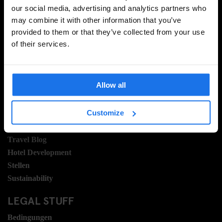
our social media, advertising and analytics partners who
may combine it with other information that you’ve
provided to them or that they’ve collected from your use
REGISTRIEREN
of their services.
INFORMATIONEN
Allow all
Über uns
Customize
Kontakt
FAQ
Travel Blog
Hotel Development
Stellen
Sustainability
LEGAL STUFF
Bedingungen