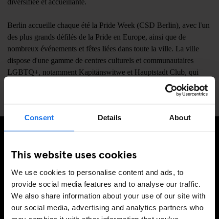
diversifiée et accueillante.
Berlin accueille chaque été la Pride Week (CSD Berlin), avec l'un
des plus grands défilés de la Pride en Europe, ainsi que de
nombreux événements et fêtes liées dans toute la ville. La ville
dispose d'une gamme de centres culturels et communautaires
LGBTQ+, notamment Kapitänswitwe et Hauptstadt Club, qui
offrent un soutien et des espaces sociaux aux personnes
LGBTQ+.
Consent
Details
About
INSCRIVEZ-VOUS À NOTRE NEWSLETTER POUR
This website uses cookies
RECEVOIR DES OFFRES EXCLUSIVES
We use cookies to personalise content and ads, to
provide social media features and to analyse our traffic.
We also share information about your use of our site with
our social media, advertising and analytics partners who
S'INSCRIRE
may combine it with other information that you’ve