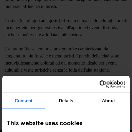
moderata affluenza di turisti.
L'estate (da giugno ad agosto) offre un clima caldo e lunghe ore di
luce, perfette per godersi festival all'aperto ed eventi di strada,
anche se può essere affollata e più costosa.
L'autunno (da settembre a novembre) è caratterizzato da
temperature più fresche e meno turisti. I parchi della città sono
meravigliosamente colorati ed è il momento ideale per eventi
culturali e visite turistiche senza la folla dell'alta stagione.
L'inverno (da dicembre a febbraio) è più freddo ma offre festosi
mercatini di Natale e un'atmosfera più tranquilla. È un periodo
conveniente per visitarlo, anche se dovresti essere preparato a
Consent
Details
About
giornate più brevi e a condizioni meteorologiche potenzialmente
piovose o nevose.
This website uses cookies