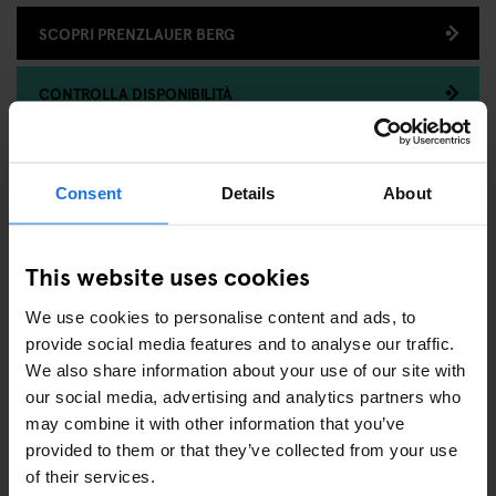
SCOPRI PRENZLAUER BERG
CONTROLLA DISPONIBILITÀ
Il luogo ideale per chi viaggia zaino in spalla, per chi ama
uscire nel week end e per i gruppi che cercano un soggiorno
Consent
Details
About
economico in un'atmosfera divertente! Situato nel quartiere
più tranquillo della zona est di Berlino, Generator Prenzlauer
Berg offre un ambiente sicuro e curato a pochi passi dalla
This website uses cookies
stazione di Landsberger Allee e la stazione dei tram.
We use cookies to personalise content and ads, to
provide social media features and to analyse our traffic.
DOVE
We also share information about your use of our site with
Storkower Strasse 160
,
Berlin
,
Germany
,
10407
our social media, advertising and analytics partners who
+49 (0)30 4081 89000
may combine it with other information that you’ve
ask.prenzlauerberg@staygenerator.com
provided to them or that they’ve collected from your use
of their services.