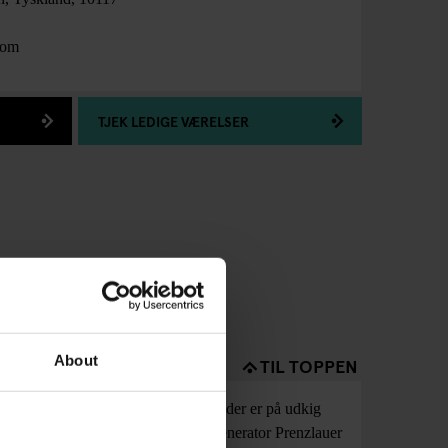
com
TJEK LEDIGE VÆRELSER
About
TIL TOPPEN
s, folk på weekendtur samt grupper, der er på udkig
ted med en skøn social atmosfære! Generator Prenzlauer