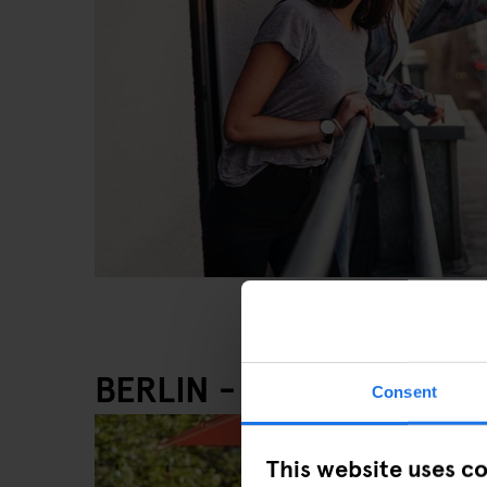
BERLIN - PRENZLAUER 
Consent
This website uses c