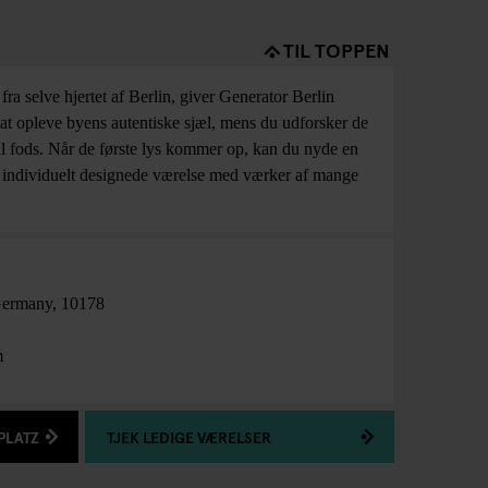
TIL TOPPEN
ra selve hjertet af Berlin, giver Generator Berlin
at opleve byens autentiske sjæl, mens du udforsker de
 til fods. Når de første lys kommer op, kan du nyde en
g individuelt designede værelse med værker af mange
ermany
,
10178
m
PLATZ
TJEK LEDIGE VÆRELSER