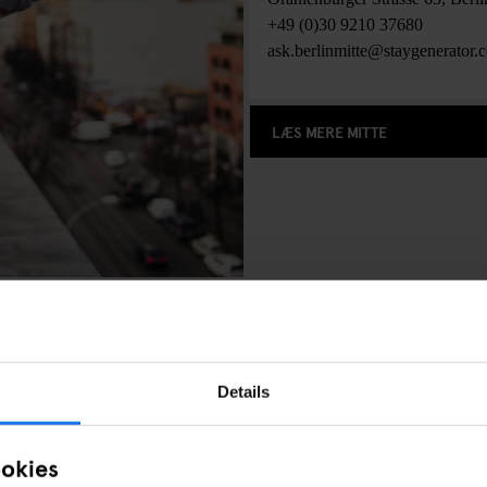
+49 (0)30 9210 37680
ask.berlinmitte@staygenerator.
LÆS MERE MITTE
BERG
Details
Det perfekte sted til backpacker
ookies
efter prisvenligt overnatningss