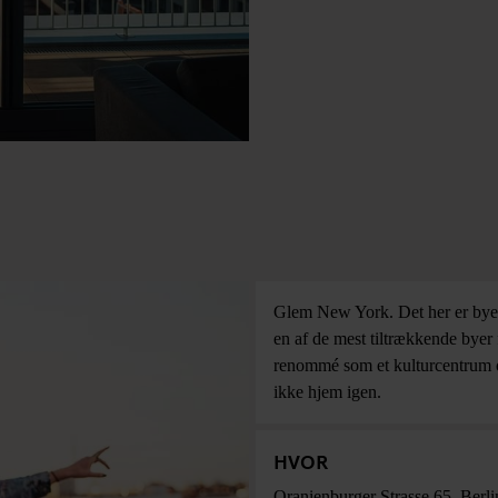
Glem New York. Det her er byen 
en af de mest tiltrækkende byer 
renommé som et kulturcentrum og
ikke hjem igen.
HVOR
Oranienburger Strasse 65
,
Berli