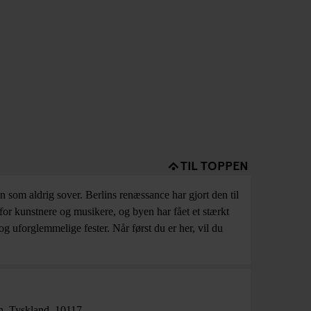
TIL TOPPEN
som aldrig sover. Berlins renæssance har gjort den til
for kunstnere og musikere, og byen har fået et stærkt
 uforglemmelige fester. Når først du er her, vil du
n
,
Tyskland
,
10117