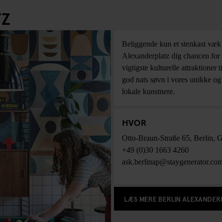
TZ
Beliggende kun et stenkast væk f
Alexanderplatz dig chancen for 
vigtigste kulturelle attraktioner
god nats søvn i vores unikke o
lokale kunstnere.
HVOR
Otto-Braun-Straße 65
,
Berlin
,
G
+49 (0)30 1663 4260
ask.berlinap@staygenerator.co
LÆS MERE BERLIN ALEXANDER