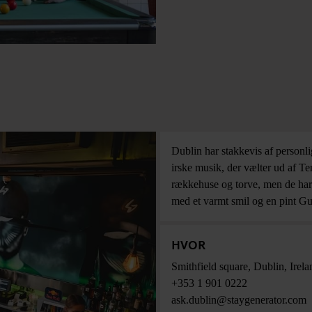
Dublin har stakkevis af personl
irske musik, der vælter ud af T
rækkehuse og torve, men de har 
med et varmt smil og en pint Gu
HVOR
Smithfield square
,
Dublin
,
Irela
+353 1 901 0222
ask.dublin@staygenerator.com