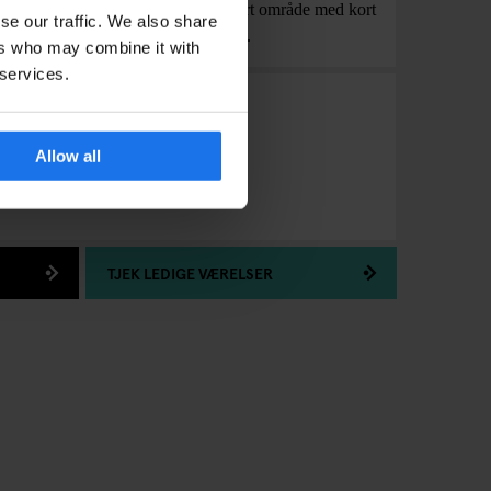
 kvarter i Østberlin i et rent og sikkert område med kort
se our traffic. We also share
g sporvognen ved Landsberger Allee.
ers who may combine it with
 services.
Tyskland
,
10407
Allow all
tor.com
TJEK LEDIGE VÆRELSER