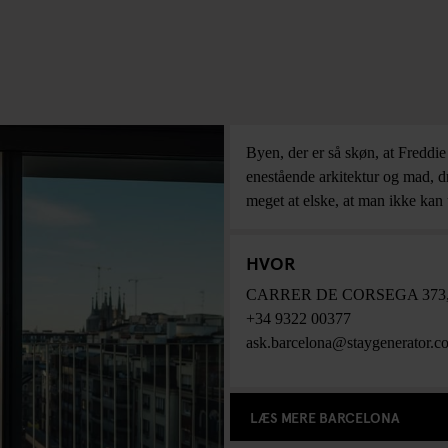
Byen, der er så skøn, at Freddi
enestående arkitektur og mad, dr
meget at elske, at man ikke kan
HVOR
CARRER DE CORSEGA 373
+34 9322 00377
ask.barcelona@staygenerator.c
LÆS MERE BARCELONA