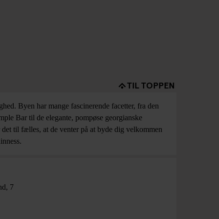
TIL TOPPEN
ighed. Byen har mange fascinerende facetter, fra den
emple Bar til de elegante, pompøse georgianske
det til fælles, at de venter på at byde dig velkommen
inness.
nd
,
7