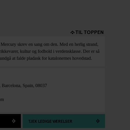
TIL TOPPEN
e Mercury skrev en sang om den. Med en herlig strand,
ikkevarer, kultur og fodbold i verdensklasse. Der er så
 undgå at falde pladask for katalonernes hovedstad.
,
Barcelona
,
Spain
,
08037
om
TJEK LEDIGE VÆRELSER