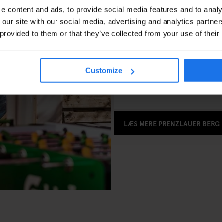
Berg ligger i det mest uformelle
e content and ads, to provide social media features and to analy
afstand til undergrundsbanen o
 our site with our social media, advertising and analytics partn
 provided to them or that they’ve collected from your use of their
HVOR
Storkower Strasse 160
,
Berlin
,
Customize
+49 (0)30 4081 89000
ask.prenzlauerberg@staygenera
LÆS MERE PRENZLAUER BERG