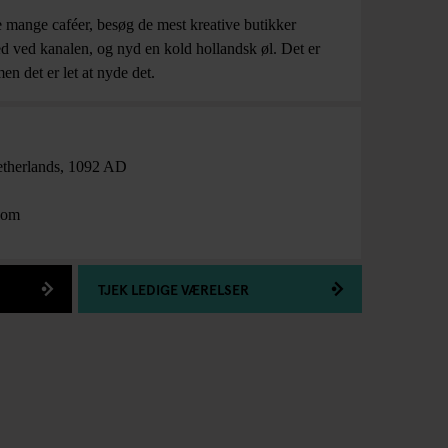
 mange caféer, besøg de mest kreative butikker
ed ved kanalen, og nyd en kold hollandsk øl. Det er
en det er let at nyde det.
therlands
,
1092 AD
com
TJEK LEDIGE VÆRELSER