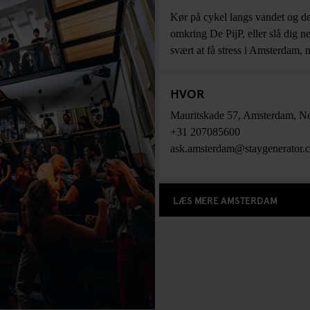
Kør på cykel langs vandet og de
omkring De PijP, eller slå dig n
svært at få stress i Amsterdam, m
HVOR
Mauritskade 57
,
Amsterdam
,
Ne
+31 207085600
ask.amsterdam@staygenerator.
LÆS MERE AMSTERDAM