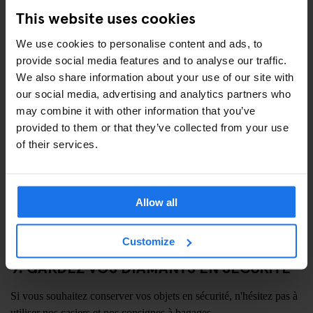
This website uses cookies
6. APPUYEZ SUR ENREGISTRER
We use cookies to personalise content and ads, to
Ne vous inquiétez pas, la surveillance par caméra fonctionne
provide social media features and to analyse our traffic.
24h/24 et 7j/7 pour votre sécurité. En cas de problème, contactez-
We also share information about your use of our site with
nous.
our social media, advertising and analytics partners who
7. LE GÉNÉRATEUR NE DORT JAMAIS
may combine it with other information that you’ve
provided to them or that they’ve collected from your use
Si vous avez besoin de quoi que ce soit, venez simplement à la
of their services.
réception - nous sommes là pour vous 24h/24 et 7j/7.
8. RESTEZ FRAIS !
Allow all
Besoin de rafraîchissement ? Demandez simplement à la réception
des serviettes ou du linge de lit propres.
Customize
9. GARDEZ VOS DIAMANTS EN SÉCURITÉ
Si vous souhaitez conserver vos objets en sécurité, n'hésitez pas à
utiliser nos casiers et nos consignes à bagages.