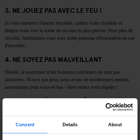
3. NE JOUEZ PAS AVEC LE FEU !
Si vous entendez l'alarme incendie, quittez votre chambre et
dirigez-vous vers la sortie de secours la plus proche. Pour plus de
sécurité, familiarisez-vous avec notre panneau d'évacuation en cas
d'incendie.
4. NE SOYEZ PAS MALVEILLANT
Désolé, la nourriture et les boissons extérieures ne sont pas
autorisées. N'ayez pas peur, nous avons de nombreuses options
savoureuses pour vous en bas - alors venez vous régaler !
5. SACHEZ OÙ FAIRE LA FÊTE
Nos espaces sociaux sont là pour que vous puissiez passer du
temps avec vos amis. En vous dirigeant vers votre chambre,
Consent
Details
About
n'oubliez pas de respecter vos voisins en réduisant le bruit au
minimum dans les couloirs.