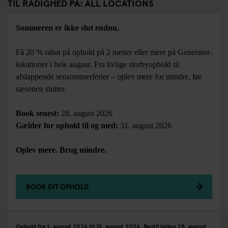
TIL RÅDIGHED PÅ: ALL LOCATIONS
Sommeren er ikke slut endnu.
Få 20 % rabat på ophold på 2 nætter eller mere på Generator-
lokationer i hele august. Fra livlige storbyophold til
afslappende sensommerferier – oplev mere for mindre, før
sæsonen slutter.
Book senest:
28. august 2026
Gælder for ophold til og med:
31. august 2026
Oplev mere. Brug mindre.
BOOK DIT OPHOLD
Ophold fra 1. august 2026 til 31. august 2026. Bestil inden 28. august