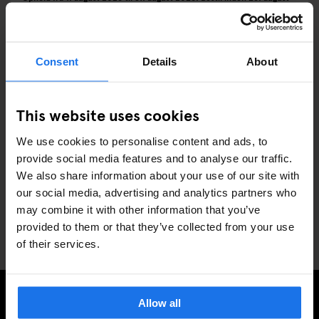
2026
Tilbud slutter: 28-08-2026
All locations
Consent
Details
About
VILKÅR OG BETINGELSER
Tilbuddet afhænger af tilgængelighed.
Minimum 2 nætters ophold påkrævet.
This website uses cookies
Blackout-datoer kan forekomme.
Kan ikke kombineres med andre kampagner eller tilbud.
We use cookies to personalise content and ads, to
Alle bookinger er endelige, ikke-refunderbare og kan ikke ændres eller annulleres.
Bookinger skal foretages mindst 3 dage i forvejen.
provide social media features and to analyse our traffic.
Gælder kun for nye bookinger foretaget på staygenerator.com.
We also share information about your use of our site with
Gælder ikke for gruppebookinger.
our social media, advertising and analytics partners who
may combine it with other information that you’ve
provided to them or that they’ve collected from your use
DEL TILBUDDET
of their services.
Allow all