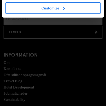
TILMELD DIG VORES NYHEDSBREV OG MODTAG
EKSKLUSIVE TILBUD
Customize
TILMELD
INFORMATION
Om
Kontakt os
Ofte stillede spørgsmrgmål
Travel Blog
Hotel Development
Jobmuligheder
Sustainability