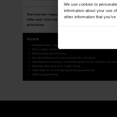
We use cookies to personalis
information about your use of
Stay from den 1 augusti 2026 until den 31 augusti 2026. Book 
other information that you’ve
Offer ends: 2026-08-28
All locations
VILLKOR
Erbjudandet gäller i mån av tillgänglighet.
Minst 2 nätters vistelse krävs.
Blackout-datum kan förekomma.
Kan inte kombineras med andra kampanjer eller erbjudanden.
Alla bokningar är slutgiltiga, ej återbetalningsbara och kan inte ändras eller avbo
Bokningar måste göras minst 3 dagar i förväg.
Gäller endast för nya bokningar gjorda på staygenerator.com.
Gäller ej gruppbokningar.