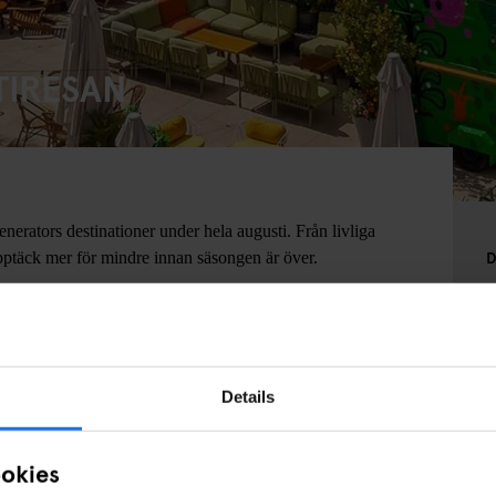
TIRESAN
Generators destinationer under hela augusti. Från livliga
D
pptäck mer för mindre innan säsongen är över.
Details
ookies