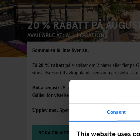
20 % RABATT PÅ AUGUS
AVAILABLE AT: ALL LOCATIONS
Sommaren är inte över än.
Få
20 % rabatt på
vistelser om 2 nätter eller fler på 
storstadsresor till avkopplande sensommarvistelser – u
Boka senast:
28 augusti 2026
Gäller för vistelser till och med:
31 augusti 2026
Upplev mer. Spendera mindre.
Consent
This website uses c
BOKA DIN VISTELSE