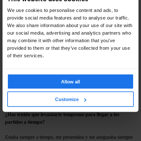
We use cookies to personalise content and ads, to
FOTO DE “DUTCH FIELDS” CORTESÍA DE HANS VAN
provide social media features and to analyse our traffic.
DER MEER
We also share information about your use of our site with
our social media, advertising and analytics partners who
¿Hay algo que hayas visto cuando fotografiabas que no
may combine it with other information that you’ve
puedas olvidar? ¿Ya sean historias graciosas, reconfortantes,
provided to them or that they’ve collected from your use
extrañas o depresivas?
of their services.
Lo más gracioso era hablar con los señores mayores en los
partidos acerca de situaciones legendarias de sus pasados, una
Allow all
manera muy autentica de reunir una historia oral. El fútbol está
muy presente en la memoria de la gente cuando jugaron en algún
Customize
momento de su vida.
¿Has tenido que levantarte temprano para llegar a los
partidos a tiempo?
Estaba siempre a tiempo, me presentaba y me aseguraba siempre