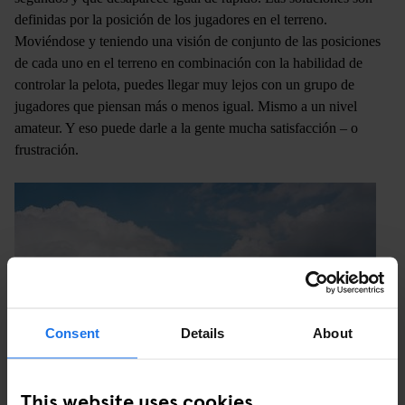
definidas por la posición de los jugadores en el terreno.
Moviéndose y teniendo una visión de conjunto de las posiciones
de cada uno en el terreno en combinación con la habilidad de
controlar la pelota, puedes llegar muy lejos con un grupo de
jugadores que piensan más o menos igual. Mismo a un nivel
amateur. Y eso puede darle a la gente mucha satisfacción – o
frustración.
Consent
Details
About
This website uses cookies