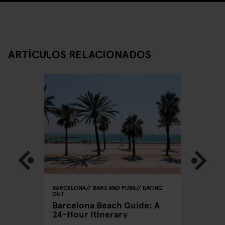
ARTÍCULOS RELACIONADOS
BARCELONA
BARS AND PUBS
EATING
BARCELON
OUT
CLUBS
xers
Barcelona Beach Guide: A
A Clubb
24-Hour Itinerary
Out in 