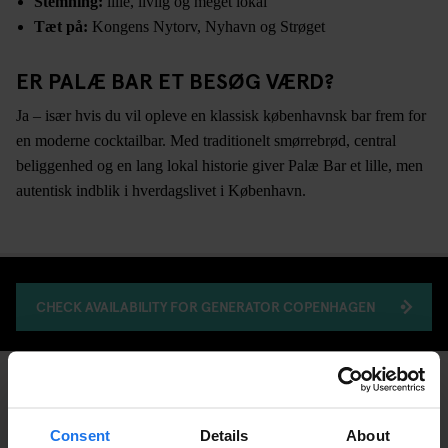
Stemning:
lille, livlig og meget lokal
Tæt på:
Kongens Nytorv, Nyhavn og Strøget
ER PALÆ BAR ET BESØG VÆRD?
Ja – især hvis du vil opleve en klassisk københavnsk bar frem for
en moderne cocktailbar. Med traditionelt smørrebrød, central
beliggenhed og en lang lokal historie giver Palæ Bar et lille, men
autentisk indblik i hverdagslivet i København.
CHECK AVAILABILITY FOR GENERATOR COPENHAGEN
BARS AND PUBS
DISCOVER MORE:
Consent
Details
About