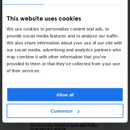
COPENHAGEN
This website uses cookies
We use cookies to personalise content and ads, to
provide social media features and to analyse our traffic.
We also share information about your use of our site with
ANDRE RELEVANTE ARTIKLER
our social media, advertising and analytics partners who
may combine it with other information that you’ve
provided to them or that they’ve collected from your use
of their services.
Allow all
Customize
BARCELONA
COPENHAGEN
DUBLIN
COPENHA
STOCKHOLM
EVENTS
BARS AND PUBS
VENUES
GENERATOR
BERLIN