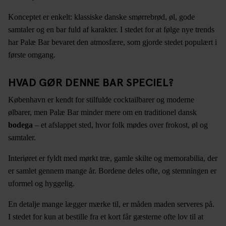
Konceptet er enkelt: klassiske danske smørrebrød, øl, gode
samtaler og en bar fuld af karakter. I stedet for at følge nye trends
har Palæ Bar bevaret den atmosfære, som gjorde stedet populært i
første omgang.
HVAD GØR DENNE BAR SPECIEL?
København er kendt for stilfulde cocktailbarer og moderne
ølbarer, men Palæ Bar minder mere om en traditionel dansk
bodega
– et afslappet sted, hvor folk mødes over frokost, øl og
samtaler.
Interiøret er fyldt med mørkt træ, gamle skilte og memorabilia, der
er samlet gennem mange år. Bordene deles ofte, og stemningen er
uformel og hyggelig.
En detalje mange lægger mærke til, er måden maden serveres på.
I stedet for kun at bestille fra et kort får gæsterne ofte lov til at