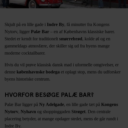
Skjult på en lille gade i
Indre By
, få minutter fra Kongens
Nytorv, ligger
Palæ Bar
– en af Københavns klassiske barer.
Stedet er kendt for traditionelt
smørrebrød
, kolde øl og en
gammeldags atmosfære, der skiller sig ud fra byens mange
moderne cocktailbarer.
Hvis du vil prøve klassisk dansk mad i uformelle omgivelser, er
denne
københavnske bodega
et oplagt stop, mens du udforsker
byens historiske centrum.
HVORFOR BESØGE PALÆ BAR?
Palæ Bar ligger på
Ny Adelgade
, en lille gade tæt på
Kongens
Nytorv
,
Nyhavn
og shoppinggaden
Strøget
. Den centrale
placering betyder, at mange opdager stedet, mens de går rundt i
Indre By.