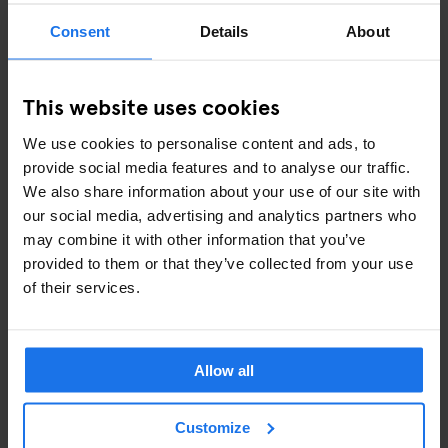
sind die Reise wert:
Consent
Details
About
🎁 Chicago –
Christkindlmarket
🗓 20. November – 25. Dezember 2025
This website uses cookies
Ein Winterdorf im deutschen Stil, umgeben von Wolkenkratzern.
We use cookies to personalise content and ads, to
🎠 Philadelphia –
Christmas Village
provide social media features and to analyse our traffic.
🗓 22. November – 24. Dezember 2025
We also share information about your use of our site with
Festliches Essen, Lichter der Stadt und eine Prise Geschichte.
our social media, advertising and analytics partners who
may combine it with other information that you’ve
🕯 Leavenworth, Washington –
Christmastown Village of
provided to them or that they’ve collected from your use
Lights
of their services.
🗓 28. November – 24. Dezember 2025
Ein bayerisches Bergdorf, das aussieht, als käme es direkt aus
einem Weihnachtsfilm.
Allow all
Customize