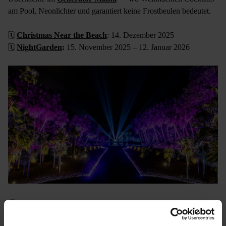
am Pool, Neonlichter und garantiert keine Frostbeulen bedeutet.
🗓
Christmas Near the Beach
: 14. Dezember 2025
🗓
NightGarden
:
15. November 2025 – 12. Januar 2026
🎅 BONUS-RUNDE: EINEN UMWEG WERT
Es gibt dort (noch) kein Generator, aber diese Weihnachtsmärkte