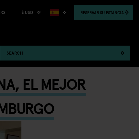
$ USD
RESERVAR
SU ESTANCIA
ERS
SEARCH
NA, EL MEJOR
AMBURGO