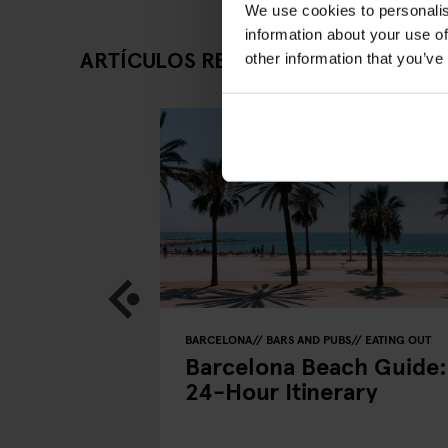
We use cookies to personalis
information about your use of
ARTÍCULOS RELACIONADOS
other information that you’ve
BARCELONA
BARS AND PUBS
EATING OUT
Girl Boxers
Barcelona Beach Guide:
24-Hour Itinerary