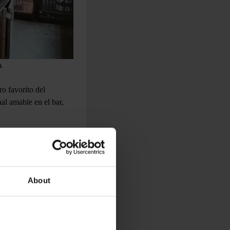
A
o favorito del
nal amable en el bar,
About