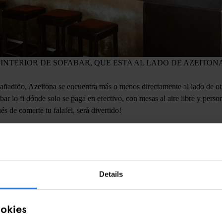
INTERIOR DE SOFABAR, QUE ESTA AL LADO DE AZEITON
añadido, Azeitona se encuentra más o menos directamente al lado de otr
 bar lo fi dónde solo se paga en efectivo, con mesas al aire libre y perso
és de comerte tu falafel, será divertido!
VER DISPONIBILIDAD
Details
ookies