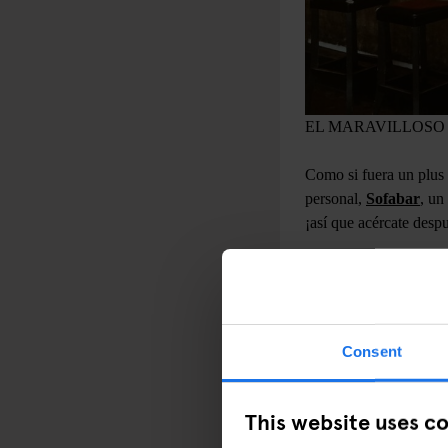
EL MARAVILLOSO 
Como si fuera un plus 
personal,
Sofabar
, un
¡así que acércate despu
Consent
This website uses c