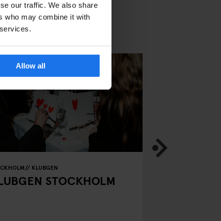
se our traffic. We also share
ers who may combine it with
 services.
Allow all
OCKHOLM
KLUBGEN
AMSTERDAM
KLUBG
LUBGEN STOCKHOLM
KLUBGEN 