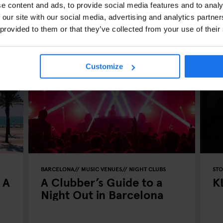
e content and ads, to provide social media features and to analy
 our site with our social media, advertising and analytics partn
 provided to them or that they’ve collected from your use of their
Customize
BARCELONA
MUSIC VENUES
NIGHT CLUBS
ST
 A
A Clubber’s Guide to a
K
Night Out in Barcelona