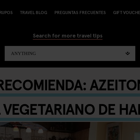
RUPOS
TRAVEL BLOG
PREGUNTAS FRECUENTES
GIFT VOUCH
Search for more travel tips
ECOMIENDA: AZEITO
L VEGETARIANO DE H