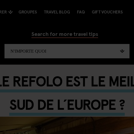
RER
GROUPES
TRAVEL BLOG
FAQ
GIFT VOUCHERS
Search for more travel tips
LE REFOLO EST LE MEI
SUD DE L´EUROPE ?