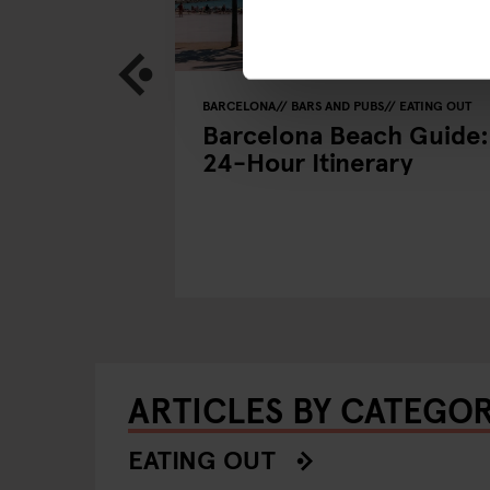
BARCELONA
BARS AND PUBS
EATING OUT
lin's Hand-
Barcelona Beach Guide:
24-Hour Itinerary
ARTICLES BY CATEGO
EATING OUT