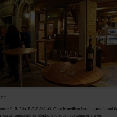
haut.
trer là. Refolo. R-E-F-O-L-O. C´est le meilleur bar dans tout le sud de
u visage rougissant, au téléphone lorsque nous sommes arrivés.