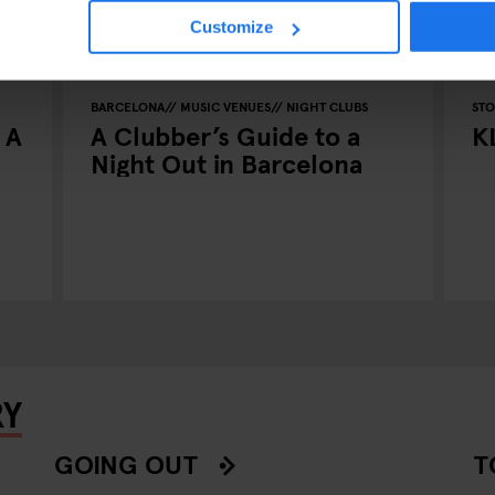
Customize
BARCELONA
MUSIC VENUES
NIGHT CLUBS
ST
 A
A Clubber’s Guide to a
K
Night Out in Barcelona
RY
GOING OUT
T