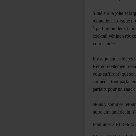
Situé sur la jolie et 
réputation. Lorsque nou
à part un ou deux tabou
cocktail vénitien rou
votre soirée.
Il y a quelques bières 
Refolo réellement resso
vous suffiront) qui so
coupée – tout parfaitem
parfaits pour un snack
Nous y sommes retourné
notre ami américain n´e
Pour aller à El Refolo