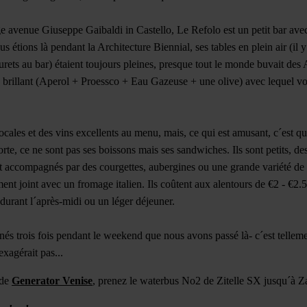
large avenue Giuseppe Gaibaldi in Castello, Le Refolo est un petit bar a
s étions là pendant la Architecture Biennial, ses tables en plein air (il 
rets au bar) étaient toujours pleines, presque tout le monde buvait des 
ge brillant (Aperol + Proessco + Eau Gazeuse + une olive) avec lequel
locales et des vins excellents au menu, mais, ce qui est amusant, c´est qu
rte, ce ne sont pas ses boissons mais ses sandwiches. Ils sont petits, des 
nt accompagnés par des courgettes, aubergines ou une grande variété de
ent joint avec un fromage italien. Ils coûtent aux alentours de €2 - €2.
 durant l´après-midi ou un léger déjeuner.
s trois fois pendant le weekend que nous avons passé là- c´est telleme
xagérait pas...
 de
Generator Venise
, prenez le waterbus No2 de Zitelle SX jusqu´à Z