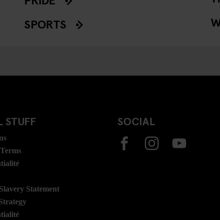
W
SPORTS
 STUFF
SOCIAL
ns
 Terms
ialité
lavery Statement
Strategy
ialité