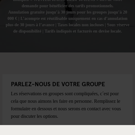
demande pour bénéficier des tarifs promotionnels.
Annulation gratuite jusqu’à 30 jours pour les groupes jusqu’à 20
000 € | L’acompte est réutilisable uniquement en cas d’annulation
plus de 30 jours à l’avance | Taxes locales non incluses | Sous réserve
de disponibilité | Tarifs indiqués et facturés en devise locale.
PARLEZ-NOUS DE VOTRE GROUPE
Les réservations en groupes sont compliquées, c´est pour
cela que nous aimons les faire en personne. Remplissez le
formulaire en dessous et nous serons en contact avec vous
pour discuter les options.