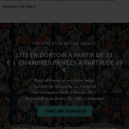
manquer sur place.
VACANCES D’HIVER 2026/27
LITS EN DORTOIR À PARTIR DE 22
€ | CHAMBRES PRIVÉES À PARTIR DE 69
€
Petit-déjeuner et serviette inclus
Valable du dimanche au vendredi
De novembre 2026 à février 2027
Disponible dans toutes les villes Generator
FAIRE UNE DEMANDE
Indiquez
« WINTER RATES KEEP RATING »
lors de votre