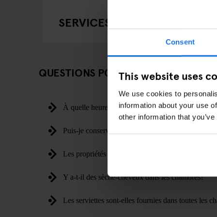
SERVICES & INSTALLATIONS
Consent
QUESTIONS POPULAIRES
This website uses c
We use cookies to personalis
information about your use of
À quelle heure est l'enregistrement et le départ?
other information that you’ve
Puis-je conserver mes bagages avant et après l'enr
Les propriétés ont-elles un accès handicapé?
Y a-t-il des sèche-cheveux dans les chambres?
Les serviettes sont-elles fournies dans toutes les 