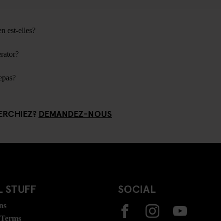
n est-elles?
rator?
epas?
ERCHIEZ?
DEMANDEZ-NOUS
 STUFF
SOCIAL
ns
 Terms