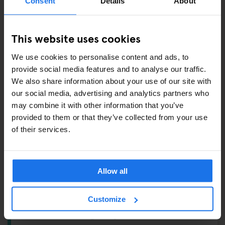
Consent
Details
About
Bouchons d’oreilles –
€2.5
This website uses cookies
AUSSI DISPONIBLE À LA RÉCEPTION
We use cookies to personalise content and ads, to
provide social media features and to analyse our traffic.
Visites & billets pour les principales attractions
We also share information about your use of our site with
our social media, advertising and analytics partners who
Sèche-cheveux
may combine it with other information that you’ve
Kit de ping-pong
provided to them or that they’ve collected from your use
of their services.
OÙ TROUVER QUOI ?
Allow all
Réception :
Distributeur automatique
Rez-de-chaussée :
Espace petit déjeuner
Customize
1er étage :
Casiers – À partir de
€3
, planche à repasser,
laverie & sèche-linge – À partir de
€4