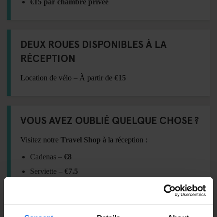
€15 par chambre privée
DEUX ROUES DISPONIBLES À LA
RÉCEPTION
Location de vélo – À partir de
€15
VOUS AVEZ OUBLIÉ QUELQUE CHOSE ?
Visitez notre
Travel Shop
à la réception :
Cadenas –
€8
Serviette –
€7.5
Adaptateur international –
€15
Shampoing / Gel douche –
€2.5
Masque de nuit –
€4