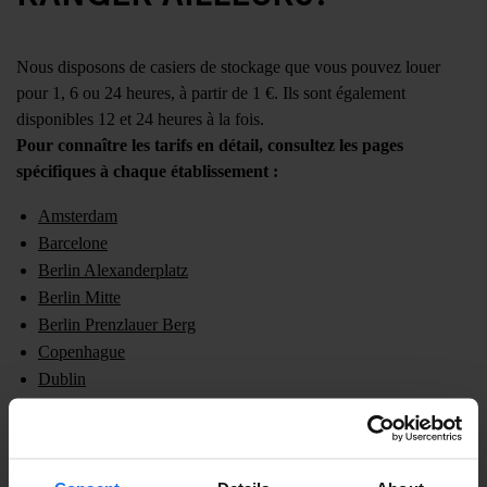
Nous disposons de casiers de stockage que vous pouvez louer
pour 1, 6 ou 24 heures, à partir de 1 €. Ils sont également
disponibles 12 et 24 heures à la fois.
Pour connaître les tarifs en détail, consultez les pages
spécifiques à chaque établissement :
Amsterdam
Barcelone
Berlin Alexanderplatz
Berlin Mitte
Berlin Prenzlauer Berg
Copenhague
Dublin
Hambourg
Londres
Madrid