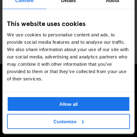
Miami
Consent
Details
About
New York
Paris
This website uses cookies
Rome
Stockholm
We use cookies to personalise content and ads, to
Venise
provide social media features and to analyse our traffic.
Washington
We also share information about your use of our site with
our social media, advertising and analytics partners who
may combine it with other information that you’ve
provided to them or that they’ve collected from your use
of their services.
INSCRIVEZ-VOUS À NOTRE NEWSLETTER POUR
RECEVOIR DES OFFRES EXCLUSIVES
Allow all
Customize
S'INSCRIRE