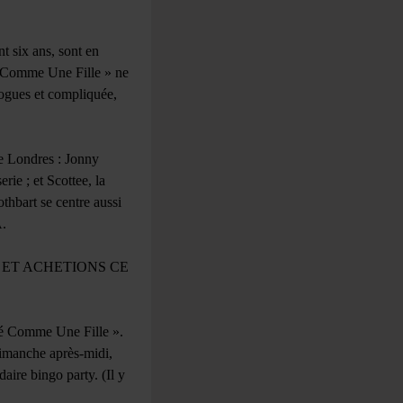
t six ans, sont en
lé Comme Une Fille » ne
drogues et compliquée,
de Londres : Jonny
rie ; et Scottee, la
thbart se centre aussi
A.
 ET ACHETIONS CE
lé Comme Une Fille ».
dimanche après-midi,
aire bingo party. (Il y