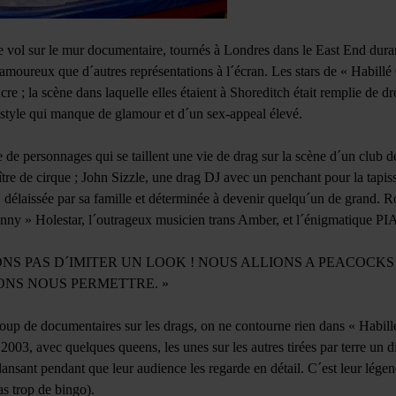
 vol sur le mur documentaire, tournés à Londres dans le East End duran
amoureux que d´autres représentations à l´écran. Les stars de « Habil
cre ; la scène dans laquelle elles étaient à Shoreditch était remplie de 
 style qui manque de glamour et d´un sex-appeal élevé.
 de personnages qui se taillent une vie de drag sur la scène d´un club 
re de cirque ; John Sizzle, une drag DJ avec un penchant pour la tapisse
 délaissée par sa famille et déterminée à devenir quelqu´un de grand. Ro
nny » Holestar, l´outrageux musicien trans Amber, et l´énigmatique PI
ONS PAS D´IMITER UN LOOK ! NOUS ALLIONS A PEACOCKS
ONS NOUS PERMETTRE. »
oup de documentaires sur les drags, on ne contourne rien dans « Habil
3, avec quelques queens, les unes sur les autres tirées par terre un 
ansant pendant que leur audience les regarde en détail. C´est leur légend
s trop de bingo).