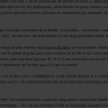
omme Une Fille », on ne voit pas que les queens sur scène. L´approche
ne dans les vies des performeurs, allant derrière les portes fermées av
es parfois agressives queens, que nous ne connaitrions pas autrement. Se
s a sa propre conception de la famille. Les familles – ou maisons – s
LGBT, souvent avec une trans-femme ou une drag queen bien établie au
es drags est plus évidente dans
Paris is Burning
, un documentaire sémin
 suit la culture drag des gays noirs et latinos de la ville et des scènes 
 queen, alors que deux garçons, de 13 et 15 ans, errent dans les rues de
e simplement, qu´en étant gay, il n´a pas de parents.
A CULTURE GAY A COMMENCE A DEVENIR BEIGE IL Y A DIX 
RQUANT L´AUGMENTATION DE RENCONTRES SEXUELLES
 Woo s´ils considèrent leurs camarades drag queens comme leur famille,
erminologie. « Je n´ai pas commencé à être un drag jusqu´à quand j´ava