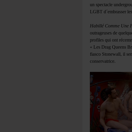
un spectacle undergrou
LGBT d´embrasser les d
Habillé Comme Une F
outrageuses de quelque
profiles qui ont récem
« Les Drag Queens Br
fiasco Stonewall, il se
conservatrice.