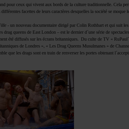
nd pour ceux qui vivent aux bords de la culture traditionnelle. Cela p
ifférentes facettes de leurs caractères desquelles la société se moque le
ille
- un nouveau documentaire dirigé par Colin Rothbart et qui suit les 
s drag queens de East London – est le dernier d´une série de spectacles
ment été diffusés sur les écrans britanniques. Du culte de TV « RuPau
itanniques de Londres », « Les Drag Queens Musulmanes » de Channel
mble que les drags sont en train de renverser les portes obtenant l´accept