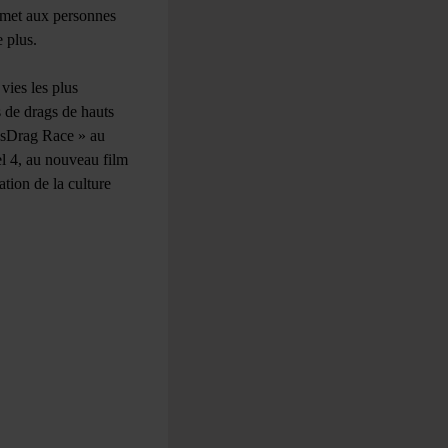
ermet aux personnes
 plus.
vies les plus
 de drags de hauts
l´sDrag Race » au
 4, au nouveau film
ation de la culture