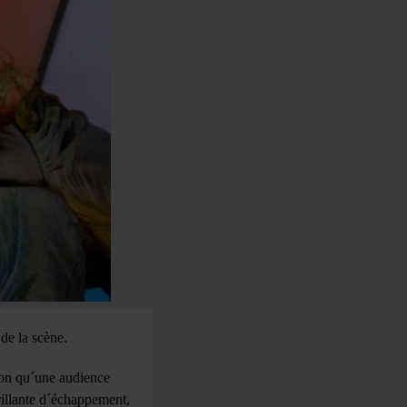
de la scène.
tion qu´une audience
rillante d´échappement,