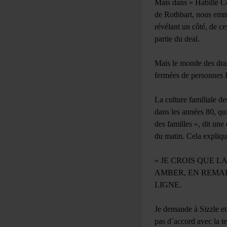
Mais dans « Habillé C
de Rothbart, nous emmè
révélant un côté, de c
partie du deal.
Mais le monde des drag
fermées de personnes 
La culture familiale d
dans les années 80, qui
des familles », dit une
du matin. Cela expliqu
« JE CROIS QUE L
AMBER, EN REMA
LIGNE.
Je demande à Sizzle et
pas d´accord avec la t