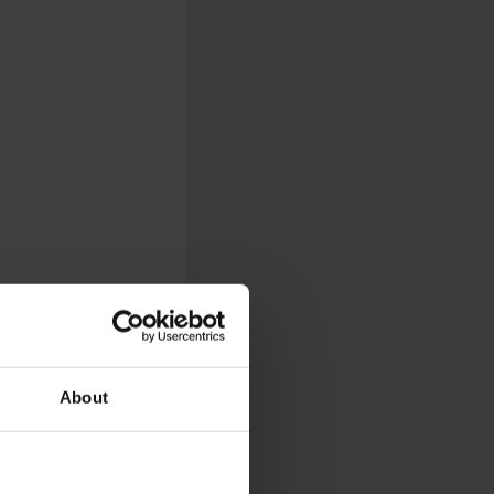
About
idement une des
jeunes drag queens,