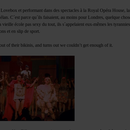
e Lovebox et performant dans des spectacles à la Royal Opéra House, l
élan. C´est parce qu´ils faisaient, au moins pour Londres, quelque chose 
a vieille école pas sexy du tout, ils s´appelaient eux-mêmes les tyrannies
ons et en slip de sport.
out of their bikinis, and turns out we couldn’t get enough of it.