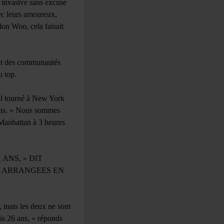
 invasive sans excuse
ec leurs amoureux,
lon Woo, cela faisait
ont des communautés
 top.
al tourné à New York
trans. « Nous sommes
 Manhattan à 3 heures
ANS, » DIT
 ARRANGEES EN
 mais les deux ne sont
is 26 ans, » réponds