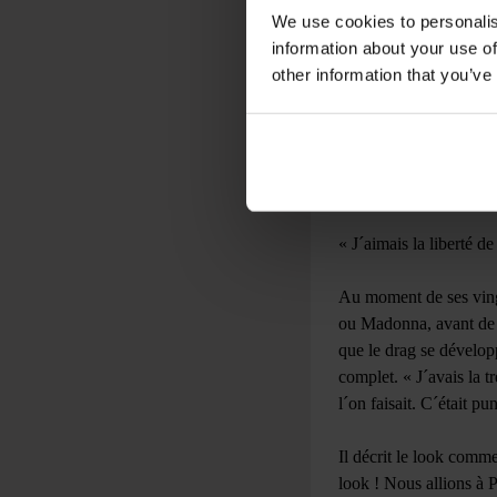
voulant perfectionner 
We use cookies to personalis
lorsqu´il grandissait e
information about your use of
other information that you’ve
« Un peu, » il répond.
Alors que Jonny se sou
de l´alcool et des drog
étaient au pub, il mett
« J´aimais la liberté de
Au moment de ses ving
ou Madonna, avant de 
que le drag se développ
complet. « J´avais la t
l´on faisait. C´était pu
Il décrit le look comm
look ! Nous allions à 